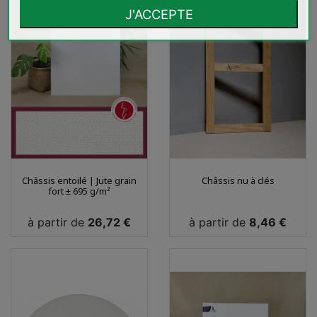
J'ACCEPTE
Châssis entoilé | Jute grain
Châssis nu à clés
fort ± 695 g/m²
Prix
Prix
à partir de
26,72 €
à partir de
8,46 €