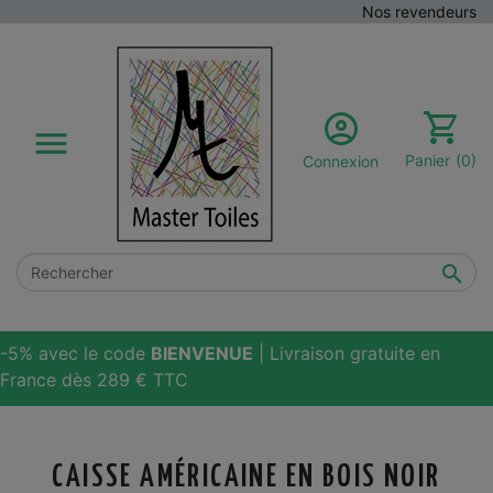
Nos revendeurs

Panier
(0)
Connexion

-5% avec le code
BIENVENUE
| Livraison gratuite en
France dès 289 € TTC
CAISSE AMÉRICAINE EN BOIS NOIR