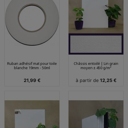
Ruban adhésif mat pour toile
Châssis entoilé | Lin grain
blanche 19mm - 50ml
moyen ± 450 g/m²
Prix
Prix
21,99 €
à partir de
12,25 €