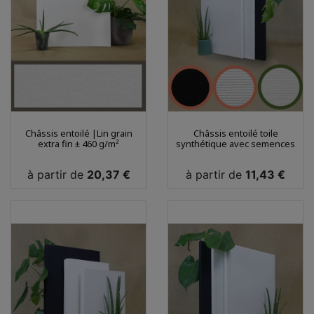
Châssis entoilé |Lin grain
Châssis entoilé toile
extra fin ± 460 g/m²
synthétique avec semences
Prix
Prix
à partir de
20,37 €
à partir de
11,43 €