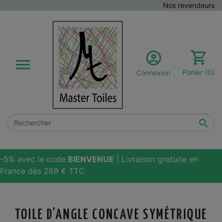
Nos revendeurs

Panier
(0)
Connexion

-5% avec le code
BIENVENUE
| Livraison gratuite en
France dès 289 € TTC
TOILE D’ANGLE CONCAVE SYMÉTRIQUE