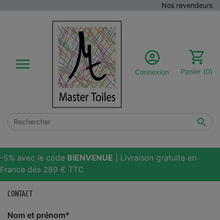
Nos revendeurs

Panier
(0)
Connexion

-5% avec le code
BIENVENUE
| Livraison gratuite en
France dès 289 € TTC
CONTACT
Nom et prénom*