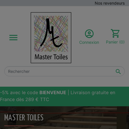
Nos revendeurs

Panier
(0)
Connexion

-5% avec le code
BIENVENUE
| Livraison gratuite en
France dès 289 € TTC
MASTER TOILES