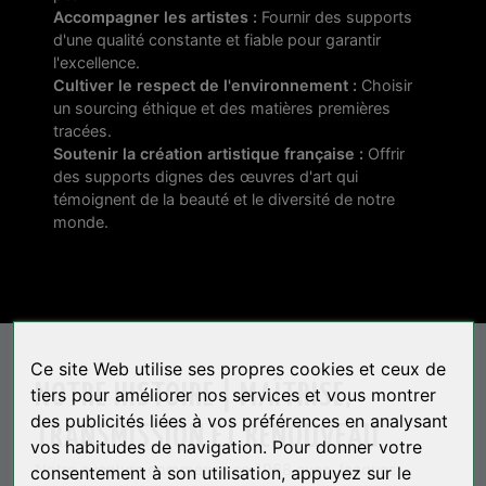
Accompagner les artistes :
Fournir des supports
d'une qualité constante et fiable pour garantir
l'excellence.
Cultiver le respect de l'environnement :
Choisir
un sourcing éthique et des matières premières
tracées.
Soutenir la création artistique française :
Offrir
des supports dignes des œuvres d'art qui
témoignent de la beauté et le diversité de notre
monde.
Ce site Web utilise ses propres cookies et ceux de
NOTRE HISTOIRE | MAÎTRISE,
tiers pour améliorer nos services et vous montrer
des publicités liées à vos préférences en analysant
TRANSMISSION ET RENOUVEAU
vos habitudes de navigation. Pour donner votre
Notre aventure commence en 1968 avec Jacques
consentement à son utilisation, appuyez sur le