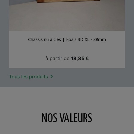
Châssis nu à clés | Epais 3D XL - 38mm
Prix
à partir de
18,85 €

Tous les produits
NOS VALEURS