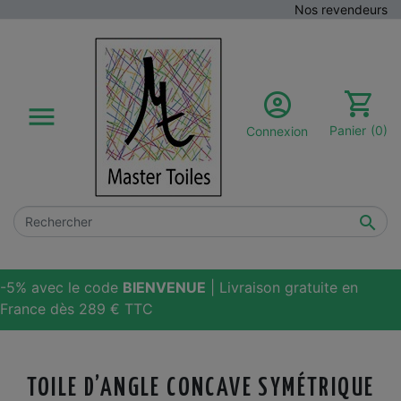
Nos revendeurs

Panier
(0)
Connexion

-5% avec le code
BIENVENUE
| Livraison gratuite en
France dès 289 € TTC
TOILE D’ANGLE CONCAVE SYMÉTRIQUE