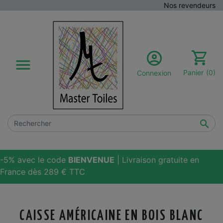
Nos revendeurs

Panier
(0)
Connexion

-5% avec le code
BIENVENUE
| Livraison gratuite en
France dès 289 € TTC
CAISSE AMÉRICAINE EN BOIS BLANC