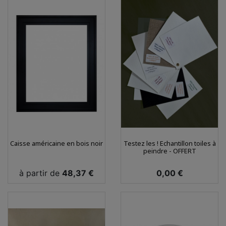
Caisse américaine en bois noir
Testez les ! Echantillon toiles à
peindre - OFFERT
Prix
Prix
à partir de
48,37 €
0,00 €