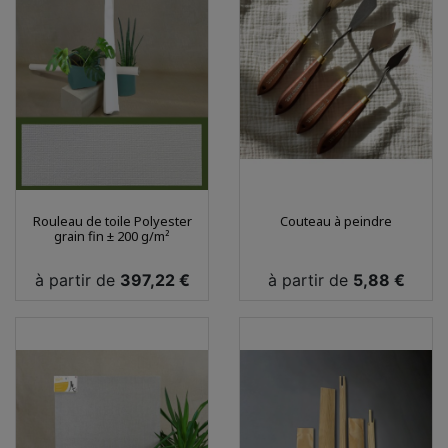
Rouleau de toile Polyester
Couteau à peindre
grain fin ± 200 g/m²
Prix
Prix
à partir de
397,22 €
à partir de
5,88 €