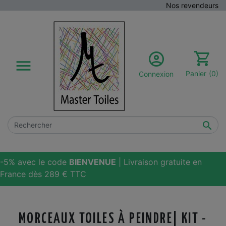
Nos revendeurs

Panier
(0)
Connexion

-5% avec le code
BIENVENUE
| Livraison gratuite en
France dès 289 € TTC
MORCEAUX TOILES À PEINDRE| KIT -