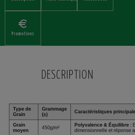
Promotions
DESCRIPTION
Type de
Grammage
Caractéristiques principal
Grain
(±)
Grain
Polyvalence & Équilibre
: E
450g/m²
moyen
dimensionnelle et réponse a