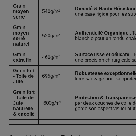
Grain
Densité & Haute Résistan
moyen
540g/m²
une base rigide pour les supp
serré
Grain
moyen
Authenticité Organique
:
T
520g/m²
serré
blanchie pour un rendu chale
naturel
Grain
Surface lisse et délicate
:
T
460g/m²
extra fin
une précision chirurgicale s
Grain fort
Robustesse exceptionnell
- Toile de
695g/m²
fibre sauvage pour supporte
Jute
Grain fort
- Toile de
Protection & Transparence
Jute
600g/m²
par deux couches de colle d
naturelle
garde son aspect visuel brut
& encollé