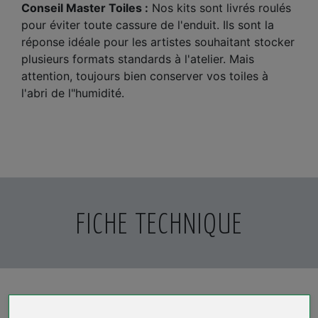
Conseil Master Toiles :
Nos kits sont livrés roulés
pour éviter toute cassure de l'enduit. Ils sont la
réponse idéale pour les artistes souhaitant stocker
plusieurs formats standards à l'atelier. Mais
attention, toujours bien conserver vos toiles à
l'abri de l"humidité.
FICHE TECHNIQUE