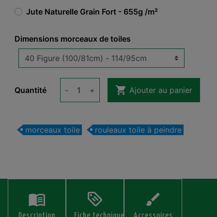
Jute Naturelle Grain Fort - 655g /m²
Dimensions morceaux de toiles

Quantité
-
+
Ajouter au panier
morceaux toile
rouleaux toile à peindre
Description
Fiche technique
Accessoires