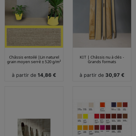
Châssis entoilé |Lin naturel
KIT | Châssis nu à clés -
grain moyen serré ± 520 g/m²
Grands formats
Prix
Prix
à partir de
14,86 €
à partir de
30,97 €