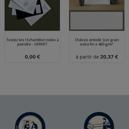
Testez les ! Echantillon toiles à
Châssis entoilé |Lin grain
peindre - OFFERT
extra fin ± 460 g/m²
Prix
Prix
0,00 €
à partir de
20,37 €