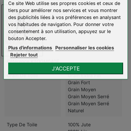
Ce site Web utilise ses propres cookies et ceux de
tiers pour améliorer nos services et vous montrer
des publicités liées à vos préférences en analysant
vos habitudes de navigation. Pour donner votre
consentement à son utilisation, appuyez sur le
bouton Accepter.
Plus d'informations
Personnaliser les cookies
Rejeter tout
Référence
KTOGM040F
J'ACCEPTE
Grain De Toile
Grain Extra Fin
Grain Fort
Grain Moyen
Grain Moyen Serré
Grain Moyen Serré
Naturel
Type De Toile
100% Jute