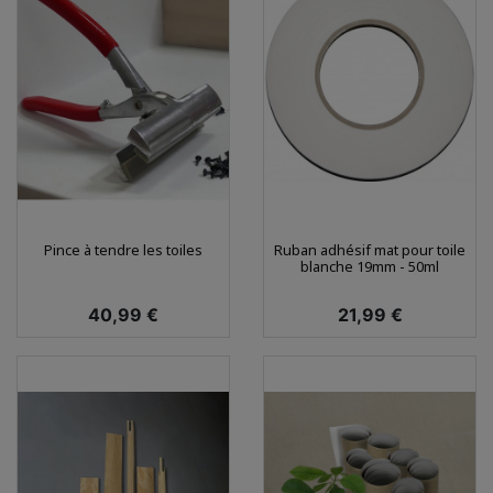
Pince à tendre les toiles
Ruban adhésif mat pour toile
blanche 19mm - 50ml
Prix
Prix
40,99 €
21,99 €