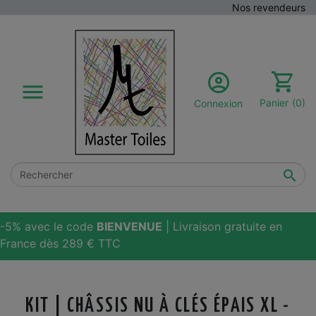
Nos revendeurs

Panier
(0)
Connexion

-5% avec le code
BIENVENUE
| Livraison gratuite en
France dès 289 € TTC
KIT | CHÂSSIS NU À CLÉS ÉPAIS XL -