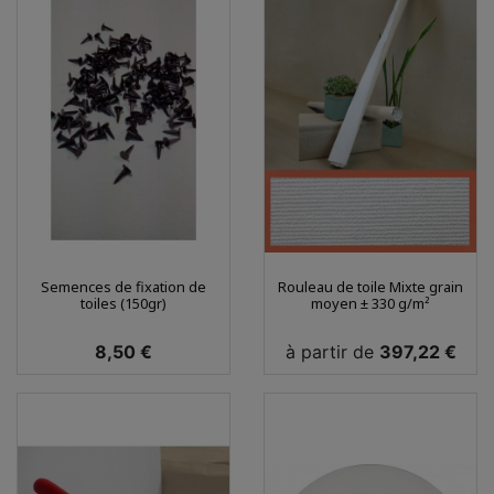
Semences de fixation de
Rouleau de toile Mixte grain
toiles (150gr)
moyen ± 330 g/m²
Prix
Prix
8,50 €
à partir de
397,22 €