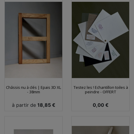
Châssis nu à clés | Epais 3D XL
Testez les ! Echantillon toiles à
- 38mm
peindre - OFFERT
Prix
Prix
à partir de
18,85 €
0,00 €