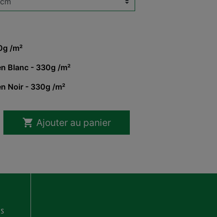
00g /m²
en Blanc - 330g /m²
n Noir - 330g /m²

Ajouter au panier
ns