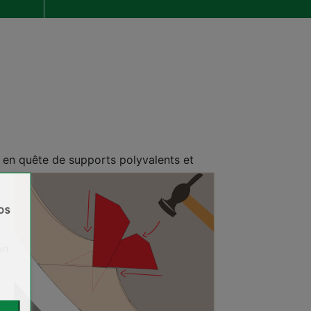
s en quête de supports polyvalents et
r
os
on