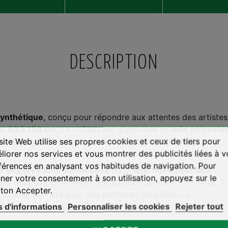
DESCRIPTION
 synthétique
, conçu pour répondre aux attentes des artiste
de
40 à 150 c
m
, ce châssis est disponible en
toile polyeste
site Web utilise ses propres cookies et ceux de tiers pour
anc (330g/m²)
ou
polyester/coton noir (330g/m²)
,
liorer nos services et vous montrer des publicités liées à v
férences en analysant vos habitudes de navigation. Pour
ur des créations lumineuses
ou la
toile noire pour des
ner votre consentement à son utilisation, appuyez sur le
déal pour explorer toutes les nuances de votre créativité. S
ton Accepter.
eccable, parfaite pour des peintures détaillées ou
s d'informations
Personnaliser les cookies
Rejeter tout
iles pour des châssis de qualité qui magnifient vos projets.