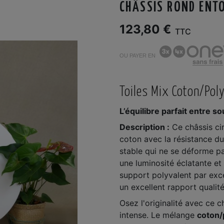
CHÂSSIS ROND ENTO
123,80 €
TTC
OU PAYER EN
Toiles Mix Coton/Pol
L’équilibre parfait entre s
Description :
Ce châssis cir
coton avec la résistance du
stable qui ne se déforme pa
une luminosité éclatante et 
support polyvalent par exce
un excellent rapport qualité/
Osez l'originalité avec ce c
intense. Le mélange
coton/