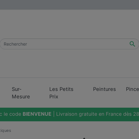

Sur-
Les Petits
Peintures
Pinc
Mesure
Prix
c le code
BIENVENUE
| Livraison gratuite en France dès 
tiques