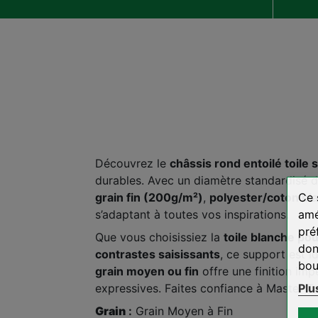
Découvrez le
châssis rond entoilé toile
durables. Avec un diamètre standardisé 
Ce 
grain fin (200g/m²)
,
polyester/coton bl
amé
s’adaptant à toutes vos inspirations.
pré
Que vous choisissiez la
toile blanche po
don
contrastes saisissants
, ce support est i
bou
grain moyen ou fin
offre une finition imp
Plu
expressives. Faites confiance à Master To
Grain
:
Grain Moyen à Fin