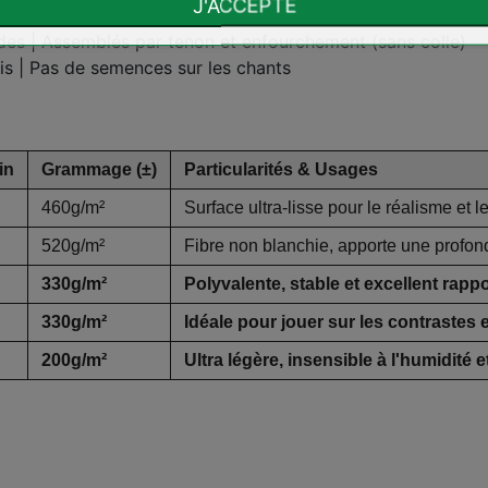
J'ACCEPTE
des | Assemblés par tenon et enfourchement (sans colle)
is | Pas de semences sur les chants
.
in
Grammage (±)
Particularités & Usages
460g/m²
Surface ultra-lisse pour le réalisme et le
520g/m²
Fibre non blanchie, apporte une profon
330g/m²
Polyvalente, stable et excellent rappor
330g/m²
Idéale pour jouer sur les contrastes
200g/m²
Ultra légère, insensible à l'humidité e