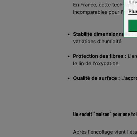
bou
En France, cette technique 
Plu
incomparables pour l'artiste
Stabilité dimensionnelle :
U
variations d'humidité.
Protection des fibres :
L'en
le lin de l'oxydation.
Qualité de surface :
L'
accr
Un enduit "maison" pour une toi
Après l'encollage vient l'é