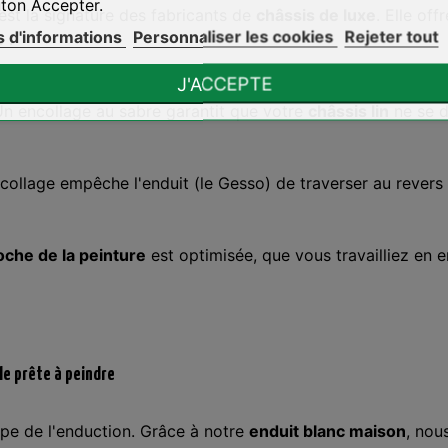
ton Accepter.
est la signature des fabricants de
châssis de luxe
. Elle of
s d'informations
Personnaliser les cookies
Rejeter tout
 :
J'ACCEPTE
n encollage au sabre garantit que votre
châssis lin
ne se d
collage empêche l'enduit (le Gesso) de traverser au revers d
oche de la peinture
est optimisée, que vous travailliez en 
le prête à peindre
tape de l'enduction. Grâce à notre
enduit blanc maison
, nou